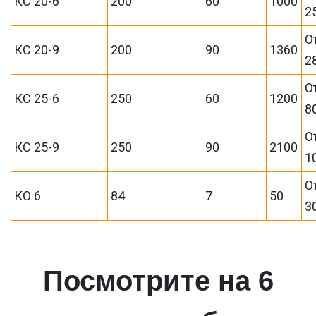
КС 20-6
200
60
1000
2
О
КС 20-9
200
90
1360
2
О
КС 25-6
250
60
1200
8
О
КС 25-9
250
90
2100
1
О
КО 6
84
7
50
3
Посмотрите на 6