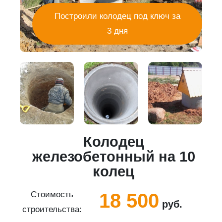
Построили колодец под ключ за
3 дня
Колодец
5
железобетонный на 10
колец
18 500
Стоимость
руб.
строительства:
с