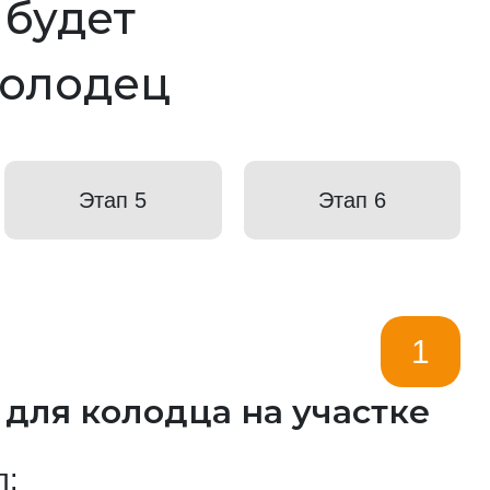
к будет
колодец
Этап 5
Этап 6
1
 для колодца на участке
п: