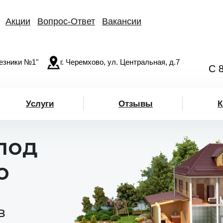
Акции
Вопрос-Ответ
Вакансии
езники №1"
г. Черемхово, ул. Центральная, д.7
С 
Услуги
Отзывы
К
под
о
в